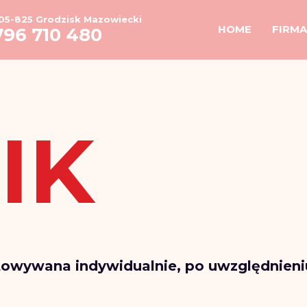
HOME
 05-825 Grodzisk Mazowiecki
HOME
FIRMA
796 710 480
FIRMA
IK
OFERTA
GALERIA
CENNIK
otowywana indywidualnie, po uwzględnien
KONTAKT