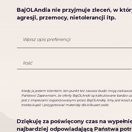
BajOLAndia nie przyjmuje zleceń, w któr
agresji, przemocy, nietolerancji itp.
Kiedy ja jestem klientem, ten punkt też zawsze budzi moją ciekawość 
Państwo! Zapewniam, że oferty BajOLAndii są kalkulowane bardzo ucz
jest z imprezami organizowanymi przez BajOLAndię. Inny jest koszt p
trzeba kupić i przygotować materiały dla kilkuset osób.
Dziękuję za poświęcony czas na wypełni
najbardziej odpowiadającą Państwa pot